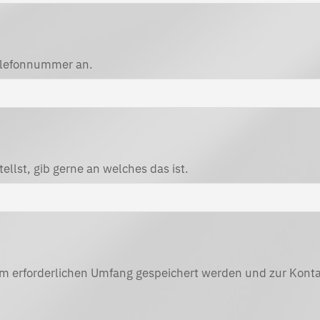
Telefonnummer an.
llst, gib gerne an welches das ist.
im erforderlichen Umfang gespeichert werden und zur Kont