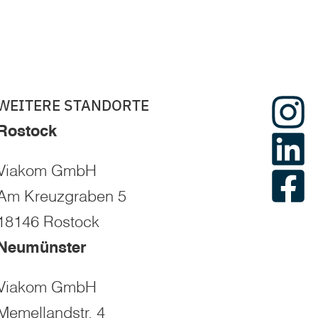
WEITERE STANDORTE
Rostock
Viakom GmbH
Am Kreuzgraben 5
18146 Rostock
Neumünster
Viakom GmbH
Memellandstr. 4