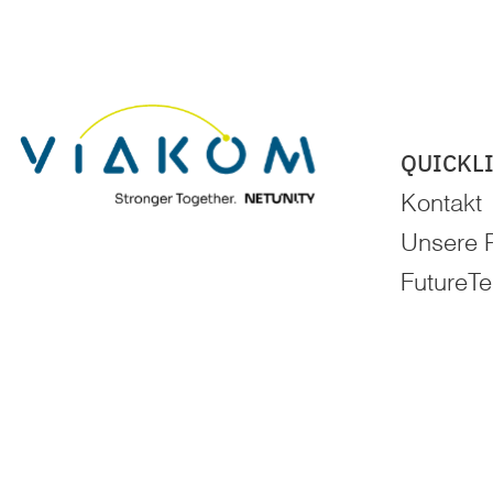
QUICKL
Kontakt
Unsere P
FutureT